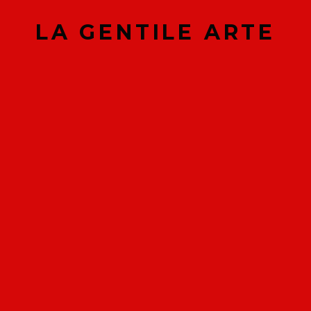
rta!
In offerta!
LA GENTILE ARTE
Felpa Fuori Rosse
Fe
T-Shirt Lion 2023
LGA 2023
20
€
20.00
€
30.00
€
15.00