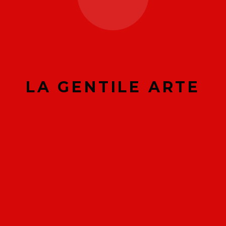
PRENOTA VIA
PRENOTA VIA
WHATSAPP
WHATSAPP
LA GENTILE ARTE
Kimono LGA Ju Jitsu Gi
2024 da 100 a 160 cm