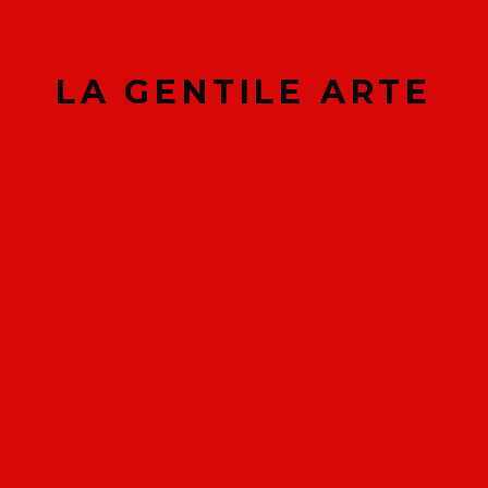
valuta facilmente il percorso fitness più 
Donna
Uomo
LA GENTILE ARTE