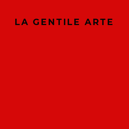
€
20.00
€
75.00
LA GENTILE ARTE
PRENOTA VIA
PRENOTA VIA
WHATSAPP
WHATSAPP
In offerta!
In offerta!